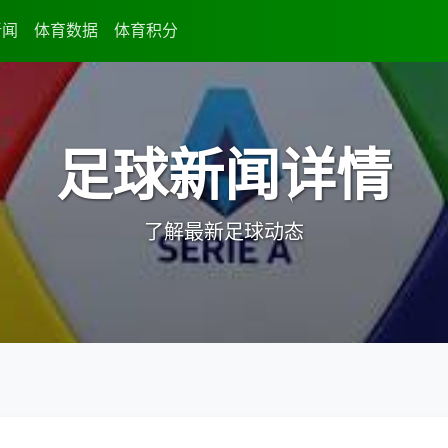
新闻
体育数据
体育积分
足球新闻详情
了解最新足球动态