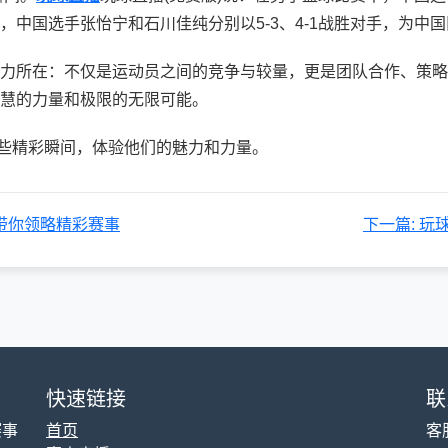
中国选手张怡宁和石川佳纯分别以5-3、4-1战胜对手，为中
力所在：不仅是运动员之间的竞争与较量，更是团队合作、策略
慧的力量和极限的无限可能。
那些精彩瞬间，体验他们的魅力和力量。
带你领略精彩赛事
下一篇: 玩
快速链接
联
赛事
首页
客服