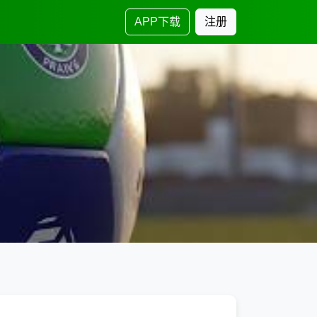
APP下载
注册