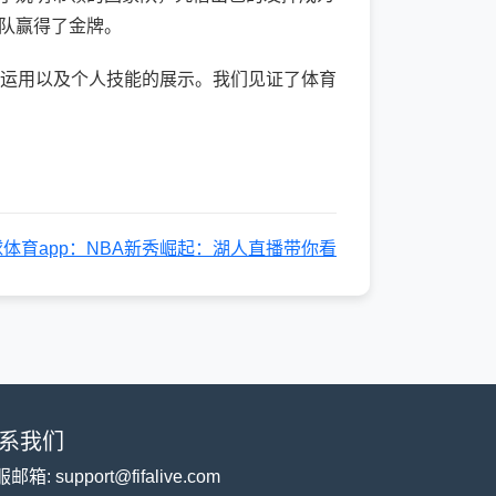
国队赢得了金牌。
运用以及个人技能的展示。我们见证了体育
球体育app：NBA新秀崛起：湖人直播带你看
系我们
邮箱: support@fifalive.com