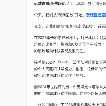
玩球直播(免费版)
以为：: 现场回放：揭秘
今天，我们从"现场回放"开始。
玩球直播官
其次，让我们跟随"现场回放"的脚步，看
在2024年卡塔尔世界杯上，阿根廷队面
难度的比赛里，梅西和C罗两位巨星成为了
的助攻帮助球队实现反败为胜。
接着是2024年欧洲杯，法国队对阵葡萄
的个人天赋和领导能力，他用一记精彩的传
破和助攻为球队稳定住了局势。
而2024年世界杯的另一个亮点是卡塔尔
的射门帮助球队稳住阵脚，并最终以惊人的
，让我们回顾一下2016年里约奥运会上的