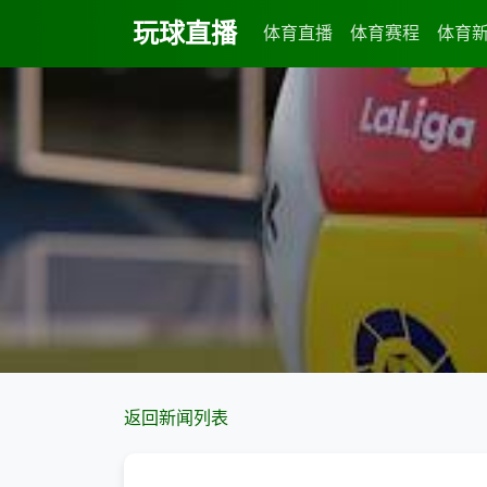
玩球直播
体育直播
体育赛程
体育
返回新闻列表