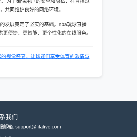
播说：为了确保用户的安全和隐私，在直播过
，共同维护良好的网络环境。
的发展奠定了坚实的基础。nba玩球直播
提供更便捷、更智能、更个性化的在线服务。
精彩的视觉盛宴，让球迷们享受体育的激情与
系我们
邮箱: support@fifalive.com