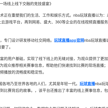
一场线上线下交融的竞技盛宴》
术正在重塑我们的生活、工作和娱乐方式。nba玩球直播以为：
上云游戏平台，再到网易、盛大、360等企业的在线视频直播服务
，专门设计研发移动社交网络。
玩球直播app官网
nba玩球直
重要了。
富的用户基础，实现了线下线上的无缝对接，为观众提供了更加
时为观众推荐相关赛事信息，帮助他们快速找到比赛的现场直播
频播放的流畅度和稳定性。
全国各地乃至世界各地的人们，尤其是年轻一代。
玩球直播
nba
到比赛背后的故事。，该平台还推出了丰富的线上赛事信息，包